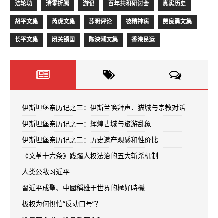
法轮功
清零折腾
游记
百年共和研讨会
真实历史
胡平文集
芮虎文集
苏明评论
被精神病
费良勇文集
长平文集
闭关锁国
陈泱潮文集
香港民运
伊斯坦堡亲历记之三：伊斯兰唤拜声、猫城与宗教对话
伊斯坦堡亲历记之一：辉煌古城与旅游乱象
伊斯坦堡亲历记之二：历史遗产观感和性价比
《文革十六条》践踏人权法治的五大斩杀机制
人类公敌习近平
習近平成聖、中國稱雄于世界的極好時機
极权为何惧怕“反动口号”？