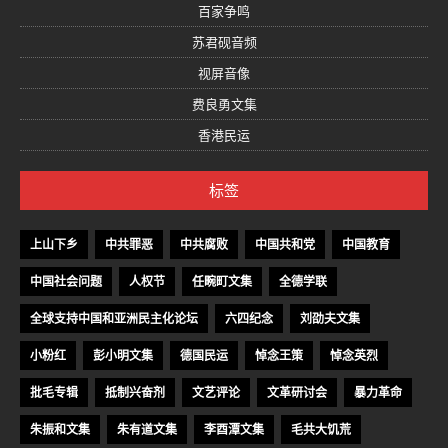
百家争鸣
苏君砚音频
视屏音像
费良勇文集
香港民运
标签
上山下乡
中共罪恶
中共腐败
中国共和党
中国教育
中国社会问题
人权节
任畹町文集
全德学联
全球支持中国和亚洲民主化论坛
六四纪念
刘劭夫文集
小粉红
彭小明文集
德国民运
悼念王策
悼念英烈
批毛专辑
抵制兴奋剂
文艺评论
文革研讨会
暴力革命
朱振和文集
朱有道文集
李酉潭文集
毛共大饥荒