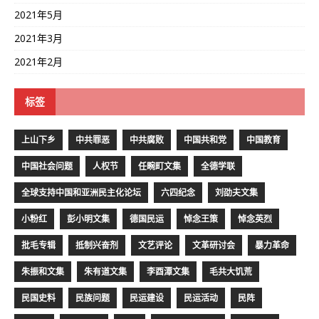
2021年5月
2021年3月
2021年2月
标签
上山下乡
中共罪恶
中共腐败
中国共和党
中国教育
中国社会问题
人权节
任畹町文集
全德学联
全球支持中国和亚洲民主化论坛
六四纪念
刘劭夫文集
小粉红
彭小明文集
德国民运
悼念王策
悼念英烈
批毛专辑
抵制兴奋剂
文艺评论
文革研讨会
暴力革命
朱振和文集
朱有道文集
李酉潭文集
毛共大饥荒
民国史料
民族问题
民运建设
民运活动
民阵