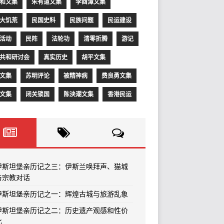
和文集
朱有道文集
李酉潭文集
大饥荒
民国史料
民族问题
民运建设
活动
民阵
法轮功
清零折腾
游记
共和研讨会
真实历史
胡平文集
文集
苏明评论
被精神病
费良勇文集
文集
闭关锁国
陈泱潮文集
香港民运
伊斯坦堡亲历记之三：伊斯兰唤拜声、猫城
与宗教对话
伊斯坦堡亲历记之一：辉煌古城与旅游乱象
伊斯坦堡亲历记之二：历史遗产观感和性价
比