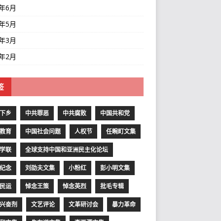
1年6月
1年5月
1年3月
1年2月
签
下乡
中共罪恶
中共腐败
中国共和党
教育
中国社会问题
人权节
任畹町文集
学联
全球支持中国和亚洲民主化论坛
纪念
刘劭夫文集
小粉红
彭小明文集
民运
悼念王策
悼念英烈
批毛专辑
兴奋剂
文艺评论
文革研讨会
暴力革命