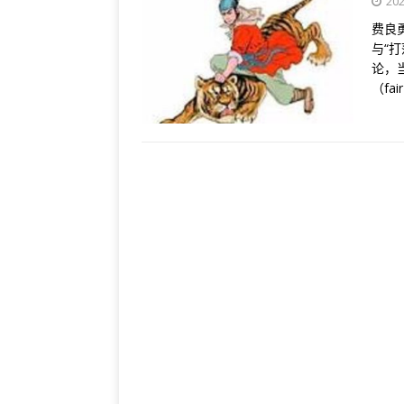
20
费良
与“
论，
（fa