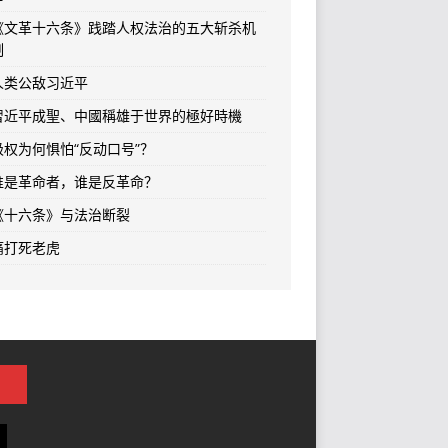
《文革十六条》践踏人权法治的五大斩杀机
制
人类公敌习近平
習近平成聖、中國稱雄于世界的極好時機
极权为何惧怕“反动口号”？
谁是革命者，谁是反革命？
《十六条》与法治断裂
痛打死老虎