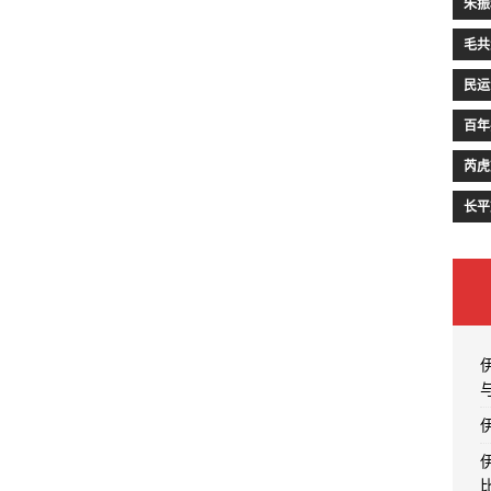
朱振
毛共
民运
百年
芮虎
长平