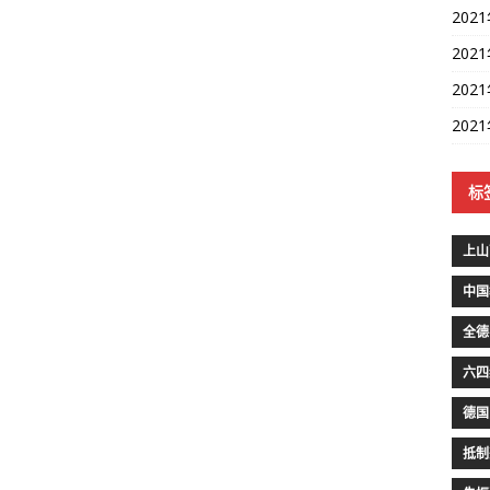
202
202
202
202
标
上山
中国
全德
六四
德国
抵制