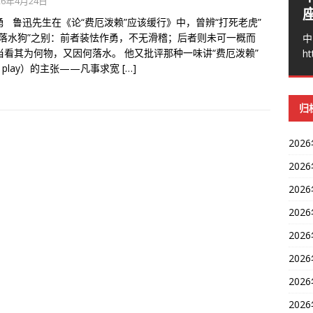
26年4月24日
勇 鲁迅先生在《论“费厄泼赖”应该缓行》中，曾辨“打死老虎”
打落水狗”之别：前者装怯作勇，不无滑稽；后者则未可一概而
中
当看其为何物，又因何落水。 他又批评那种一味讲“费厄泼赖”
ht
ir play）的主张——凡事求宽
[…]
归
202
202
202
202
202
202
202
202