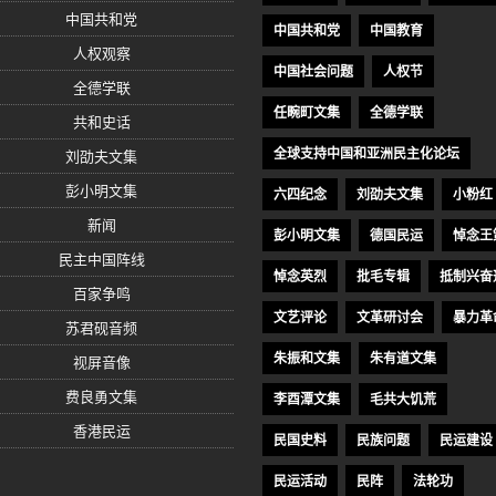
中国共和党
中国共和党
中国教育
人权观察
中国社会问题
人权节
全德学联
任畹町文集
全德学联
共和史话
全球支持中国和亚洲民主化论坛
刘劭夫文集
彭小明文集
六四纪念
刘劭夫文集
小粉红
新闻
彭小明文集
德国民运
悼念王
民主中国阵线
悼念英烈
批毛专辑
抵制兴奋
百家争鸣
文艺评论
文革研讨会
暴力革
苏君砚音频
朱振和文集
朱有道文集
视屏音像
费良勇文集
李酉潭文集
毛共大饥荒
香港民运
民国史料
民族问题
民运建设
民运活动
民阵
法轮功