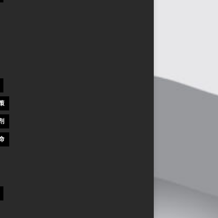
策
剂
命