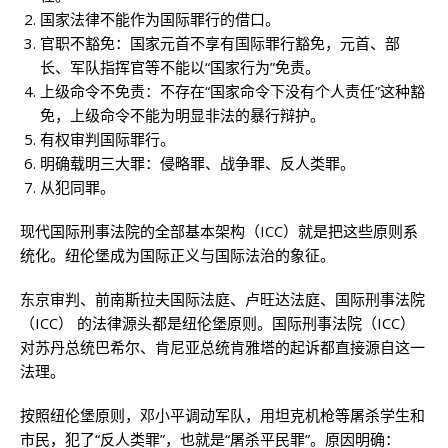
国家法律不能作为国际罪行的借口。
官职不豁免：国家元首不享有国际罪行豁免，元首、部
长、军队指挥官等不能以“国家行为”免责。
上级命令不免责：不存在“国家命令下没有个人责任”这种豁
免，上级命令不能为明显非法的暴行辩护。
有权审判国际罪行。
明确载明三大罪：侵略罪、战争罪、反人类罪。
从犯同罪。
现代国际刑事法院的全部基本架构（ICC）就是把这些原则系
统化。纽伦堡成为国际正义与国际法治的象征。
东京审判、前南斯拉夫国际法庭、卢旺达法庭、国际刑事法院
（ICC） 的法律源头都是纽伦堡原则。国际刑事法院（ICC）
对苏丹总统巴希尔、肯尼亚总统肯雅塔的起诉都直接源自这一
法理。
按照纽伦堡原则，邓小平调动军队，用坦克机枪等屠杀学生和
市民，犯了“反人类罪”，也就是“屠杀平民罪”。原因明确：