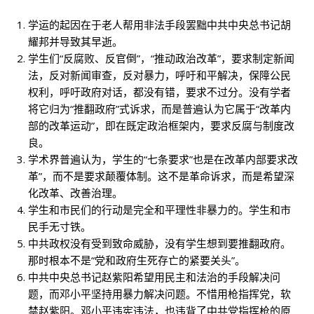
学运的起因在于老人帮用非法手段罢黜中共中央总书记胡
耀邦并导致其早逝。
学生们“反腐败、反官倒”，“推动政治改革”，要求制定新闻
法，反对新闻审查，反对暴力，呼吁和平解决，保障公民
权利，呼吁政府对话，都没有错，要求不过分。没有学者
将它归为“推翻政府”式诉求，而是普遍认为它属于“改革内
部的改革运动”，即在既定政治框架内，要求反腐与制度改
良。
学术界普遍认为，学生的“七条要求”也是在改革内部要求改
革”，而不是要求颠覆体制。这不是革命诉求，而是希望深
化改革、改善治理。
学生和市民们的行动是完全和平理性非暴力的。学生和市
民手无寸铁。
中共政权没有受到致命威胁，没有学生想到要推翻政府。
那时根本不是“党和政府生死存亡的紧要关头”。
中共中央总书记赵紫阳希望用民主和法治的手段解决问
题，而邓小平坚持用暴力解决问题。不惜用枪指挥党，软
禁赵紫阳。邓小平违宪违法，也违背了中共党指挥枪的原