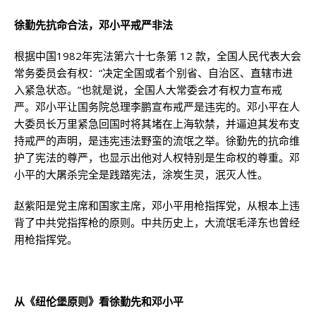
徐勤先抗命合法，邓小平戒严非法
根据中国1982年宪法第六十七条第 12 款，全国人民代表大会
常务委员会有权：“决定全国或者个别省、自治区、直辖市进
入紧急状态。”也就是说，全国人大常委会才有权力宣布戒
严。邓小平让国务院总理李鹏宣布戒严是违宪的。邓小平在人
大委员长万里紧急回国时将其堵在上海软禁，并逼迫其发布支
持戒严的声明，是违宪违法野蛮的流氓之举。徐勤先的抗命维
护了宪法的尊严，也显示出他对人权特别是生命权的尊重。邓
小平的大屠杀完全是践踏宪法，涂炭生灵，泯灭人性。
赵紫阳是党主席和国家主席，邓小平用枪指挥党，从根本上违
背了中共党指挥枪的原则。中共历史上，大流氓毛泽东也曾经
用枪指挥党。
从《纽伦堡原则》看徐勤先和邓小平