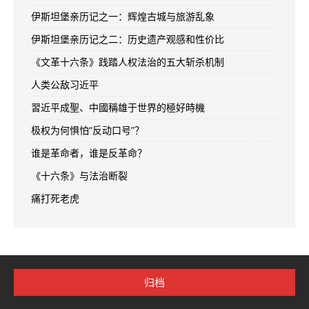
伊斯坦堡亲历记之一：辉煌古城与旅游乱象
伊斯坦堡亲历记之二：历史遗产观感和性价比
《文革十六条》践踏人权法治的五大斩杀机制
人类公敌习近平
習近平成聖、中國稱雄于世界的極好時機
极权为何惧怕“反动口号”？
谁是革命者，谁是反革命？
《十六条》与法治断裂
痛打死老虎
归档