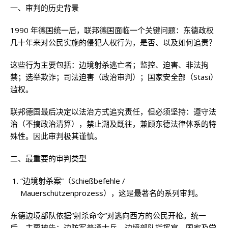
一、审判的历史背景
1990 年德国统一后，联邦德国面临一个关键问题：东德政权
几十年来对公民实施的侵犯人权行为，是否、以及如何追责？
这些行为主要包括：边境射杀逃亡者；监控、迫害、非法拘
禁；选举欺诈；司法迫害（政治审判）；国家安全部（Stasi）
滥权。
联邦德国最后决定以法治方式追究责任，但必须坚持：遵守法
治（不搞政治清算），禁止溯及既往，兼顾东德法律体系的特
殊性。因此审判极其谨慎。
二、最重要的审判类型
“边境射杀案”（Schießbefehle /
Mauerschützenprozess），这是最著名的系列审判。
东德边境部队依据“射杀命令”对逃向西方的公民开枪。统一
后，主要被告：边防军普通士兵，边境部队指挥官，国家及党