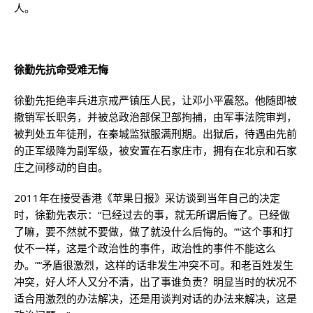
人。
徐勤先抗命受难无悔
徐勤先拒绝率兵进京戒严镇压人民，让邓小平震怒。他随即被
撤销军长职务，并被总政治部保卫部拘捕，由军事法院审判，
被判处五年徒刑，在秦城监狱服满刑期。出狱后，待遇由先前
的正军级降为副军级，被安置在石家庄市，拥有在北京和石家
庄之间移动的自由。
2011年在接受香港《苹果日报》采访谈到当年自己的决定
时，徐勤先表示：“已经过去的事，就无所谓后悔了。已经做
了嘛，要不然就不要做，做了就没什么后悔的。”“这个事和打
仗不一样，这是个政治性的事件，政治性的事件不能这么
办。”“矛盾很激烈，这样的话非发生冲突不可。和老百姓发生
冲突，好人坏人又分不清，出了事谁负责？明显当时的状况不
适合用激烈的办法解决，还是用谈判对话的办法来解决，这是