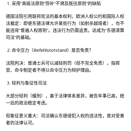
采用“高级法原则”弥补“不溯及既往原则”的缺陷
德国法院引用联邦宪法的基本权利，欧洲人权公约和国际人权
法裁定：即使东德法律允许某些行为（如射杀越境者），也不
能违背“普遍人权原则”。违法行为仍需追责。这成为“东德清算
司法”的基础。
命令压力（Befehlsnotstand）是否免责？
法院判决：普通士兵可以减轻刑罚（但不完全免责），指挥
官、命令制定者不得以命令压力为辩护理由。
轻判与象征性司法
大部分轻判（缓刑），基于法律体系差异，被告年事已高，统
一后的政治稳定考虑。
但象征意义重大：司法确认东德侵犯人权的违法性，是对受害
者的法律认可。