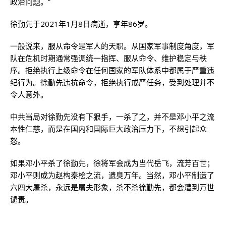
政治问题。”
徐勤先于2021年1月8日病逝，享年86岁。
一般说来，服从命令是军人的天职。从国家军事制度角度，军
队在危机时期通常强调统一指挥、服从命令、维护稳定与秩
序。拒绝执行上级命令在任何国家的军队体系中都属于严重违
纪行为。徐勤先违抗命令，拒绝执行戒严任务，受到处理并不
令人意外。
中共当局对徐勤先没有下狠手，一杀了之，并不是邓小平之流
本性仁慈，而是在国内和国际巨大政治压力下，不想引起众
怒。
如果邓小平杀了徐勤先，徐将军会成为当代岳飞，流芳百世；
邓小平则成为赵构秦桧之流，遗臭万年。当然，邓小平制造了
六四大屠杀，永远是屠夫形象，杀不杀徐勤先，都会遭到万世
谴责。