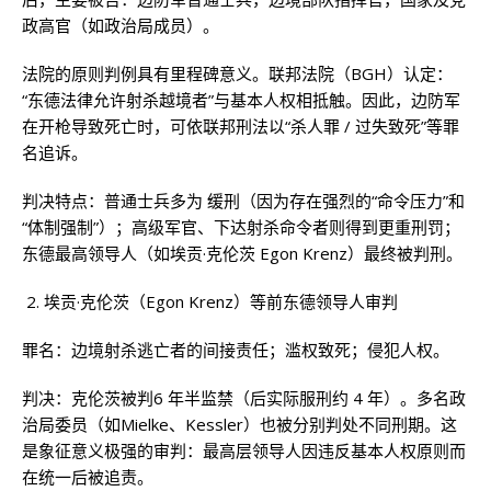
政高官（如政治局成员）。
法院的原则判例具有里程碑意义。联邦法院（BGH）认定：
“东德法律允许射杀越境者”与基本人权相抵触。因此，边防军
在开枪导致死亡时，可依联邦刑法以“杀人罪 / 过失致死”等罪
名追诉。
判决特点：普通士兵多为 缓刑（因为存在强烈的“命令压力”和
“体制强制”）；高级军官、下达射杀命令者则得到更重刑罚；
东德最高领导人（如埃贡·克伦茨 Egon Krenz）最终被判刑。
埃贡·克伦茨（Egon Krenz）等前东德领导人审判
罪名：边境射杀逃亡者的间接责任；滥权致死；侵犯人权。
判决：克伦茨被判6 年半监禁（后实际服刑约 4 年）。多名政
治局委员（如Mielke、Kessler）也被分别判处不同刑期。这
是象征意义极强的审判：最高层领导人因违反基本人权原则而
在统一后被追责。