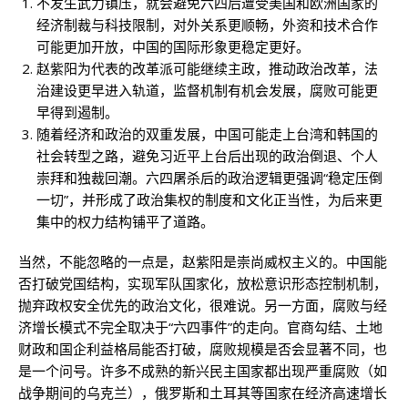
不发生武力镇压，就会避免六四后遭受美国和欧洲国家的
经济制裁与科技限制，对外关系更顺畅，外资和技术合作
可能更加开放，中国的国际形象更稳定更好。
赵紫阳为代表的改革派可能继续主政，推动政治改革，法
治建设更早进入轨道，监督机制有机会发展，腐败可能更
早得到遏制。
随着经济和政治的双重发展，中国可能走上台湾和韩国的
社会转型之路，避免习近平上台后出现的政治倒退、个人
崇拜和独裁回潮。六四屠杀后的政治逻辑更强调“稳定压倒
一切”，并形成了政治集权的制度和文化正当性，为后来更
集中的权力结构铺平了道路。
当然，不能忽略的一点是，赵紫阳是崇尚威权主义的。中国能
否打破党国结构，实现军队国家化，放松意识形态控制机制，
抛弃政权安全优先的政治文化，很难说。另一方面，腐败与经
济增长模式不完全取决于“六四事件”的走向。官商勾结、土地
财政和国企利益格局能否打破，腐败规模是否会显著不同，也
是一个问号。许多不成熟的新兴民主国家都出现严重腐败（如
战争期间的乌克兰），俄罗斯和土耳其等国家在经济高速增长