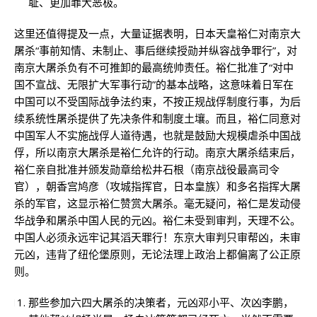
耻、更加罪大恶极。
这里还值得提及一点，大量证据表明，日本天皇裕仁对南京大
屠杀“事前知情、未制止、事后继续授勋并纵容战争罪行”，对
南京大屠杀负有不可推卸的最高统帅责任。裕仁批准了“对中
国不宣战、无限扩大军事行动”的基本战略，这意味着日军在
中国可以不受国际战争法约束，不按正规战俘制度行事，为后
续系统性屠杀提供了先决条件和制度土壤。而且，裕仁同意对
中国军人不实施战俘人道待遇，也就是鼓励大规模虐杀中国战
俘，所以南京大屠杀是裕仁允许的行动。南京大屠杀结束后，
裕仁亲自批准并颁发勋章给松井石根（南京战役最高司令
官），朝香宫鸠彦（攻城指挥官，日本皇族）和多名指挥大屠
杀的军官，这显示裕仁赞赏大屠杀。毫无疑问，裕仁是发动侵
华战争和屠杀中国人民的元凶。裕仁未受到审判，天理不公。
中国人必须永远牢记其滔天罪行！东京大审判只审帮凶，未审
元凶，违背了纽伦堡原则，无论法理上政治上都偏离了公正原
则。
那些参加六四大屠杀的决策者，元凶邓小平、次凶李鹏，