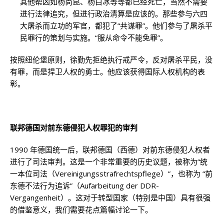
其他帮凶如杨尚昆、杨白冰等等都已经死亡，当然不需要
进行法律追究，但进行政治清算是应该的。那些参与六四
大屠杀而立功的军官，都犯了“共谋罪”。他们参与了屠杀平
民罪行的策划与实施。“服从命令不能免罪”。
按照纽伦堡原则，徐勤先拒绝执行戒严令，反对屠杀平民，没
有罪，而是捍卫人权的勇士。他应该获得国际人权机构的表
彰。
联邦德国对前东德侵犯人权罪犯的审判
1990 年德国统一后，联邦德国（西德）对前东德侵犯人权者
进行了司法审判。这是一个非常重要的历史议题，被称为“统
一本位司法（Vereinigungsstrafrechtspflege）”，也称为 “前
东德不法行为追诉”（Aufarbeitung der DDR-
Vergangenheit）。这对于转型国家（特别是中国）具有很强
的借鉴意义，我们需要花点篇幅讨论一下。