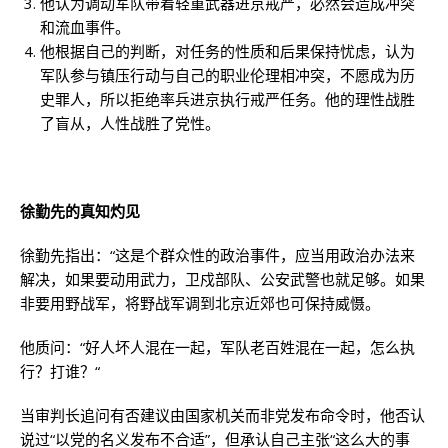
他认为调动军队带着轻重武器进京戒严，必然会造成冲突
和流血事件。
他根据自己的判断，对任务的性质和后果保持忧虑，认为
军队参与镇压行动与自己的职业伦理相冲突，不愿成为历
史罪人，所以拒绝率兵进京执行戒严任务。他的理性战胜
了盲从，人性战胜了党性。
徐勤先的真知灼见
徐勤先指出：“这是个群众性的政治事件，应当用政治办法来
解决，如果要动用武力，卫戍部队、公安武警也就足够。如果
非要用野战军，将野战军调到北京近郊也可保持威慑。
他质问：“好人坏人混在一起，军队老百姓混在一起，怎么执
行？打谁？“
当审判长追问有否建议由国家机关而非党发布命令时，他否认
说过“以党的名义发布不合适”，但承认自己主张“这么大的事