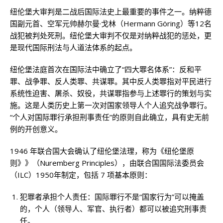
纽伦堡大审判是二战后国际法史上最重要的事件之一。纳粹德
国副元首、空军元帅赫尔曼·戈林（Hermann Göring）等12名
战犯被判处死刑。纽伦堡大审判不仅是对纳粹战犯的惩处，更
是现代国际刑法与人道法体系的起点。
纽伦堡法庭首次在国际法中确立了“四大罪名体系”：反和平
罪、战争罪、反人类罪、共谋罪。其中反人类罪指对平民进行
系统性迫害、屠杀、奴役，共谋罪指参与上述罪行的策划与实
施。这是人类历史上第一次对国家领导人个人追究战争罪行。
“个人对国际罪行承担刑事责任”的原则自此确立，具有史无前
例的开创意义。
1946 年联合国大会确认了纽伦堡法理，称为《纽伦堡原
则》》（Nuremberg Principles），由联合国国际法委员会
（ILC）1950年制定，包括 7 项基本原则：
犯罪者承担个人责任：国际罪行不是“国家行为”可以掩盖
的，个人（领导人、军官、执行者）都可以被追究刑事责
任。