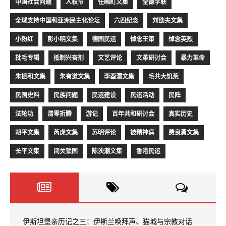
中国社会问题
人权节
任畹町文集
全德学联
全球支持中国和亚洲民主化论坛
六四纪念
刘劭夫文集
小粉红
彭小明文集
德国民运
悼念王策
悼念英烈
批毛专辑
抵制兴奋剂
文艺评论
文革研讨会
暴力革命
朱振和文集
朱有道文集
李酉潭文集
毛共大饥荒
民国史料
民族问题
民运建设
民运活动
民阵
法轮功
清零折腾
游记
百年共和研讨会
真实历史
胡平文集
芮虎文集
苏明评论
被精神病
费良勇文集
长平文集
闭关锁国
陈泱潮文集
香港民运
伊斯坦堡亲历记之三：伊斯兰唤拜声、猫城与宗教对话