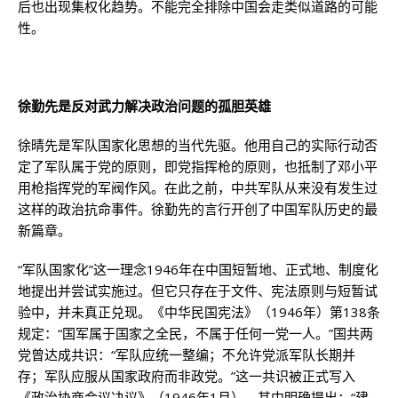
后也出现集权化趋势。不能完全排除中国会走类似道路的可能
性。
徐勤先是反对武力解决政治问题的孤胆英雄
徐晴先是军队国家化思想的当代先驱。他用自己的实际行动否
定了军队属于党的原则，即党指挥枪的原则，也抵制了邓小平
用枪指挥党的军阀作风。在此之前，中共军队从来没有发生过
这样的政治抗命事件。徐勤先的言行开创了中国军队历史的最
新篇章。
“军队国家化”这一理念1946年在中国短暂地、正式地、制度化
地提出并尝试实施过。但它只存在于文件、宪法原则与短暂试
验中，并未真正兑现。《中华民国宪法》（1946年）第138条
规定：“国军属于国家之全民，不属于任何一党一人。”国共两
党曾达成共识：“军队应统一整编；不允许党派军队长期并
存；军队应服从国家政府而非政党。”这一共识被正式写入
《政治协商会议决议》（1946年1月）。其中明确提出：“建