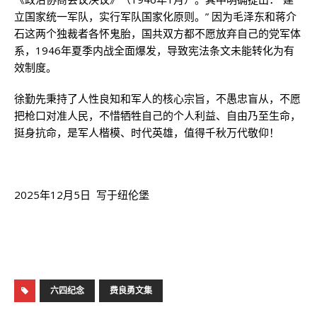
立国家统一军队，实行军队国家化原则。” 因为毛泽东和蒋介
石这两个独裁者各怀鬼胎，国共双方都不愿放弃自己的党军体
系，1946年夏季内战全面爆发，导致宪法条文未能转化为有
效制度。
徐勤先秉持了人性良知和军人的核心宗旨，不愚忠盲从，不愿
把枪口对准人民，不惜牺牲自己的个人利益、自由乃至生命，
挺身抗命，是军人楷模、时代英雄，值得千秋万代敬仰！
2025年12月5日 写于纽伦堡
六四纪念
费良勇文集