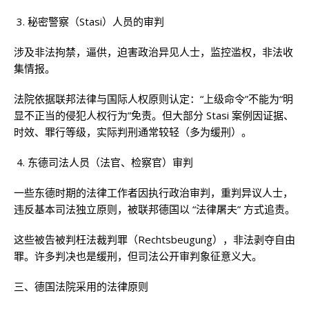
秘密警察（Stasi）人员的审判
涉及非法拘禁，逼供，迫害政治异见人士，监控滥权，非法收
集情报。
法院依据联邦法律与国际人权原则认定：“上级命令”不能为“明
显不正当的侵犯人权行为”免责。但大部分 Stasi 案例因证据、
时效、罪行等级，实际判刑通常较轻（多为缓刑）。
东德司法人员（法官、检察官）审判
一些东德时期的法律工作者因执行政治审判，重判异议人士，
违反基本司法独立原则，被联邦德国以 “法律屠夫” 方式追责。
这些被告被判枉法裁判罪（Rechtsbeugung），非法剥夺自由
罪。许多判决也是缓刑，但司法公开审判象征意义大。
三、德国法院采用的法律原则