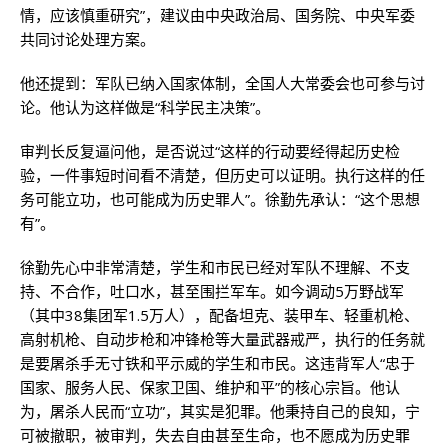
情，应该慎重研究”，建议由中央政治局、国务院、中央军委
共同讨论处理方案。
他还提到：军队已纳入国家体制，全国人大常委会也可参与讨
论。他认为这样做是“科学民主决策”。
审判长反复逼问他，是否说过“这样的行动要经得起历史检
验，一件事短时间看不清楚，但历史可以证明。执行这样的任
务可能立功，也可能成为历史罪人”。徐勤先承认：“这个思想
有”。
徐勤先心中非常清楚，学生和市民已经对军队不理解、不支
持、不合作，吐口水，甚至围拦军车。如今调动5万野战军
（其中38集团军1.5万人），配备坦克、装甲车、轻重机枪、
高射机枪、自动步枪和冲锋枪等大量武器戒严，执行的任务就
是要屠杀手无寸铁和平示威的学生和市民。这违背军人“忠于
国家、服务人民、保家卫国、维护和平”的核心宗旨。他认
为，屠杀人民而“立功”，其实是犯罪。他秉持自己的良知，宁
可被撤职，被审判，失去自由甚至生命，也不愿成为历史罪