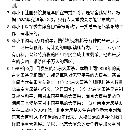
则。
邓小平让国务院总理李鹏宣布戒严令，是完全违宪的。根
据1982年宪法第12款，只有人大常委会才能宣布戒严。
邓小平以军委主席身份“垂帘听政”，干扰总书记赵紫阳的工
作，是非法的。
邓小平调动5万野战军，携带坦克机枪等各种武器进京戒
严，这是有预谋、有计划的血腥镇压行为。而且，邓小平
有前科，曾经将抗税的四川农民当成土匪剿杀。他也是反
右的次凶，饿杀四千万人的帮凶。
1989年6月4日发生的北京大屠杀，本质上同1938年的南
京大屠杀是相同的，都是军队对无辜平民的大屠杀。两者
之间当然有重大差别：（1）北京大屠杀的规模和杀人数量
比南京大屠杀小得多，这是事实；（2）北京大屠杀是专制
政权在和平时期对本国平民的大屠杀，南京大屠杀是战争
期间日本侵略军对中国平民的大屠杀；（3）南京大屠杀发
生在二战中的30年代，北京大屠杀发生在纽伦堡大审判和
东京大审判50多年后的80年代末，人权法治原则在全球已
经取得重大进展。所以，北京大屠杀的责任者更加恶劣可