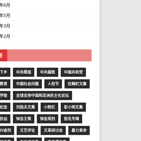
1年6月
1年5月
1年3月
1年2月
签
下乡
中共罪恶
中共腐败
中国共和党
教育
中国社会问题
人权节
任畹町文集
学联
全球支持中国和亚洲民主化论坛
纪念
刘劭夫文集
小粉红
彭小明文集
民运
悼念王策
悼念英烈
批毛专辑
兴奋剂
文艺评论
文革研讨会
暴力革命