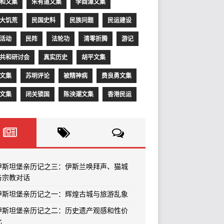
和文集
朱有道文集
李酉潭文集
大饥荒
民国史料
民族问题
民运建设
活动
民阵
法轮功
清零折腾
游记
共和研讨会
真实历史
胡平文集
文集
苏明评论
被精神病
费良勇文集
文集
闭关锁国
陈泱潮文集
香港民运
伊斯坦堡亲历记之三：伊斯兰唤拜声、猫城
与宗教对话
伊斯坦堡亲历记之一：辉煌古城与旅游乱象
伊斯坦堡亲历记之二：历史遗产观感和性价
比