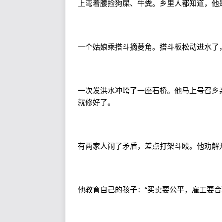
上弯着腰捡狗屎、牛粪。乡里人都知道，他
一个姑娘乘搭斗摘菱角。搭斗板松动进水了
一次发洪水冲垮了一座石桥。他马上号召乡
就修好了。
有两家人闹了矛盾，差点打架斗殴。他劝解
他教育自己的孩子：“买卖要公平，雇工要合