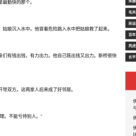
朱振
是最勤快的那个。
毛共
民运
，姑娘沉入水中。他冒着危险跳入水中把姑娘救了起来。
百年
芮虎
亲们有钱出钱，有力出力。他自己既出钱又出力。新桥很快
长平
开导双方。这两家人后来成了好邻居。
理。不能亏待别人。”