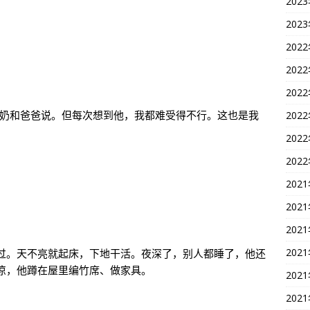
202
202
202
202
202
奶奶和爸爸说。但每次想到他，我都难受得不行。这也是我
202
202
202
202
202
202
202
过。天不亮就起床，下地干活。夜深了，别人都睡了，他还
凉，他蹲在屋里编竹席、做家具。
202
202