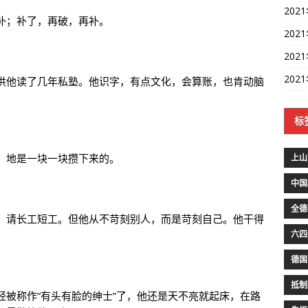
202
补；补了，再破，再补。
202
202
202
供他读了几年私塾。他识字，有点文化，会算账，也肯动脑
标
。地是一块一块攒下来的。
上山
中国
全德
，请长工短工。但他从不苛刻别人，而是苛刻自己。他干得
六四
德国
抵制
经被称作“有头有脸的绅士”了，他还是天不亮就起床，在路