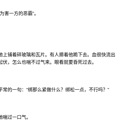
为害一方的恶霸”。
地上铺着碎玻璃和瓦片。有人摁着他跪下去。血很快流出
起伏，怎么也喘不过气来。眼看就要昏死过去。
常的一句：“绑那么紧做什么？绑松一点，不行吗？”
地喘过一口气。