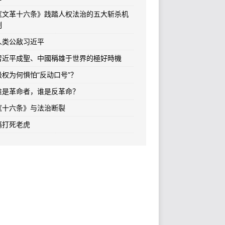
《文革十六条》践踏人权法治的五大斩杀机
制
人类公敌习近平
習近平成聖、中國稱雄于世界的極好時機
极权为何惧怕“反动口号”？
谁是革命者，谁是反革命？
《十六条》与法治断裂
痛打死老虎