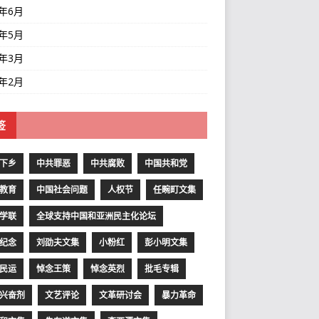
1年6月
1年5月
1年3月
1年2月
签
下乡
中共罪恶
中共腐败
中国共和党
教育
中国社会问题
人权节
任畹町文集
学联
全球支持中国和亚洲民主化论坛
纪念
刘劭夫文集
小粉红
彭小明文集
民运
悼念王策
悼念英烈
批毛专辑
兴奋剂
文艺评论
文革研讨会
暴力革命