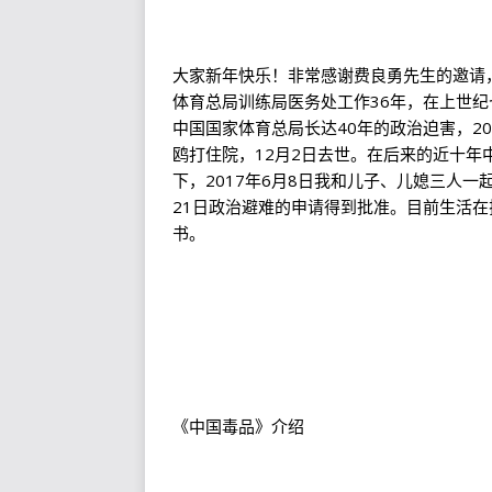
大家新年快乐！非常感谢费良勇先生的邀请
体育总局训练局医务处工作36年，在上世
中国国家体育总局长达40年的政治迫害，2
鸥打住院，12月2日去世。在后来的近十
下，2017年6月8日我和儿子、儿媳三人一
21日政治避难的申请得到批准。目前生活
书。
《中国毒品》介绍