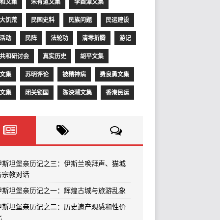
和文集
朱有道文集
李酉潭文集
大饥荒
民国史料
民族问题
民运建设
活动
民阵
法轮功
清零折腾
游记
共和研讨会
真实历史
胡平文集
文集
苏明评论
被精神病
费良勇文集
文集
闭关锁国
陈泱潮文集
香港民运
伊斯坦堡亲历记之三：伊斯兰唤拜声、猫城
与宗教对话
伊斯坦堡亲历记之一：辉煌古城与旅游乱象
伊斯坦堡亲历记之二：历史遗产观感和性价
比