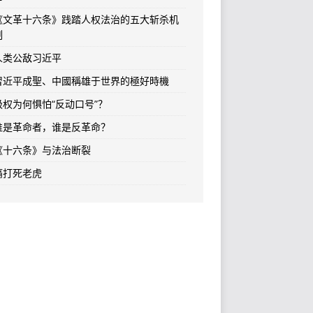
《文革十六条》践踏人权法治的五大斩杀机
制
人类公敌习近平
習近平成聖、中國稱雄于世界的極好時機
极权为何惧怕“反动口号”？
谁是革命者，谁是反革命？
《十六条》与法治断裂
痛打死老虎