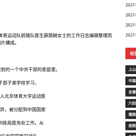
202
202
202
202
体育运动队前随队医生薛荫娴女士的工作日志编辑整理而
图片構成。
标
政前的一个中共干部的家庭里。
上山
中国
干部子弟学校学习，
全德
进入北京体育大学运动医
六四
优异，被分配到中国国家
德国
训练局医务处工作。从
抵制
后担任中国国家田径队、