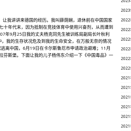
202
202
，让我讲讲来德国的经历。我叫薛荫娴，退休前在中国国家
202
纪七十年代末，因为抵制在竞技体育中使用兴奋剂，从而遭到
202
007年9月25日我的丈夫杨克同先生被训练局副局长叶秋利
202
年中，我的生存状况危及到我的生命安全，在万般无奈的情况
起逃离中国，6月19日在卡尔斯鲁厄市申请政治避难；11月
202
在拉芬斯堡。下面让我的儿子杨伟东介绍一下《中国毒品》一
202
202
202
202
202
202
202
202