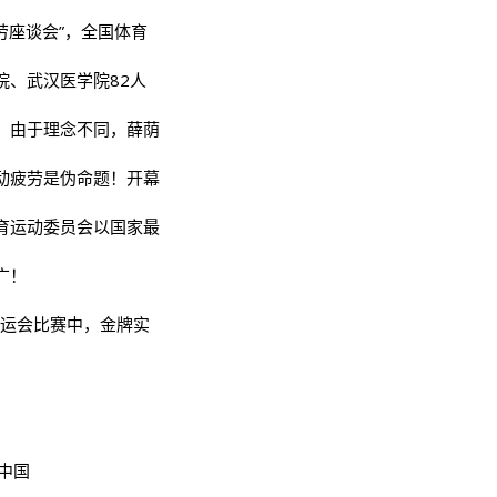
疲劳座谈会”，全国体育
院、武汉医学院82人
，由于理念不同，薛荫
动疲劳是伪命题！开幕
育运动委员会以国家最
广！
奥运会比赛中，金牌实
开中国