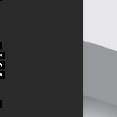
策
剂
命