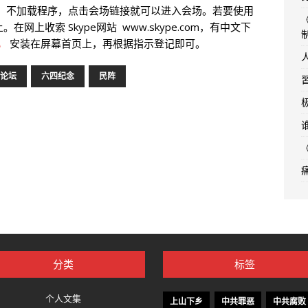
。不加载程序，点击会场链接就可以进入会场。若要使用
网上收索 Skype网站 www.skype.com，有中文下
，
安装在屏幕首页上，再根据指示登记即可。
论坛
六四纪念
民阵
分类
标签
个人文集
上山下乡
中共罪恶
中共腐败