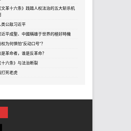
《文革十六条》践踏人权法治的五大斩杀机
制
人类公敌习近平
習近平成聖、中國稱雄于世界的極好時機
极权为何惧怕“反动口号”？
谁是革命者，谁是反革命？
《十六条》与法治断裂
痛打死老虎