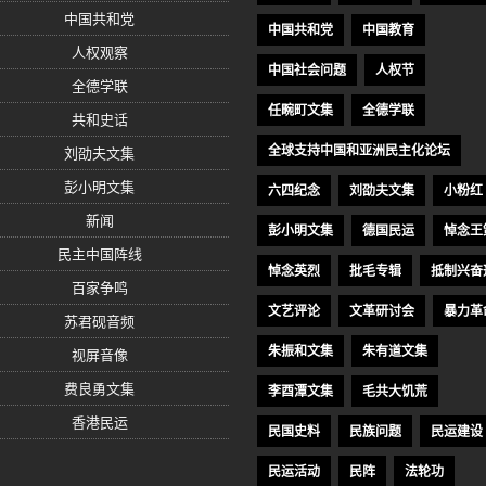
中国共和党
中国共和党
中国教育
人权观察
中国社会问题
人权节
全德学联
任畹町文集
全德学联
共和史话
全球支持中国和亚洲民主化论坛
刘劭夫文集
彭小明文集
六四纪念
刘劭夫文集
小粉红
新闻
彭小明文集
德国民运
悼念王
民主中国阵线
悼念英烈
批毛专辑
抵制兴奋
百家争鸣
文艺评论
文革研讨会
暴力革
苏君砚音频
朱振和文集
朱有道文集
视屏音像
费良勇文集
李酉潭文集
毛共大饥荒
香港民运
民国史料
民族问题
民运建设
民运活动
民阵
法轮功