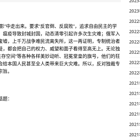
202
202
202
影”中走出来。要求“反官倒、反腐败”，追求自由民主的学
202
；瘟疫导致封城封国，动态清零引起许多次生灾难；俄军入
废墟，上千万战争难民流离失所，这一再证明，专制统治者
202
徒，都会把自己的权力、威望和面子看得至高无上。无论独
202
护生存空间”等各种各样美妙动听、冠冕堂皇的旗号，他们的狂
202
会给本国人民甚至全人类带来巨大灾难。所以，反对独裁专
宗旨。
202
202
202
话题：
202
202
202
202