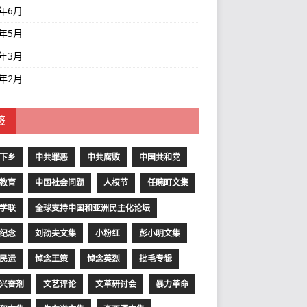
1年6月
1年5月
1年3月
1年2月
签
下乡
中共罪恶
中共腐败
中国共和党
教育
中国社会问题
人权节
任畹町文集
学联
全球支持中国和亚洲民主化论坛
纪念
刘劭夫文集
小粉红
彭小明文集
民运
悼念王策
悼念英烈
批毛专辑
兴奋剂
文艺评论
文革研讨会
暴力革命