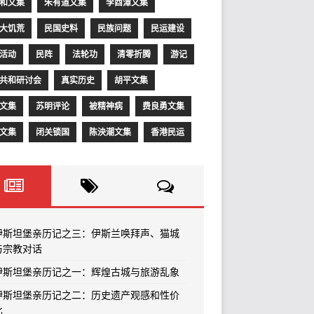
和文集
朱有道文集
李酉潭文集
大饥荒
民国史料
民族问题
民运建设
活动
民阵
法轮功
清零折腾
游记
共和研讨会
真实历史
胡平文集
文集
苏明评论
被精神病
费良勇文集
文集
闭关锁国
陈泱潮文集
香港民运
伊斯坦堡亲历记之三：伊斯兰唤拜声、猫城
与宗教对话
伊斯坦堡亲历记之一：辉煌古城与旅游乱象
伊斯坦堡亲历记之二：历史遗产观感和性价
比