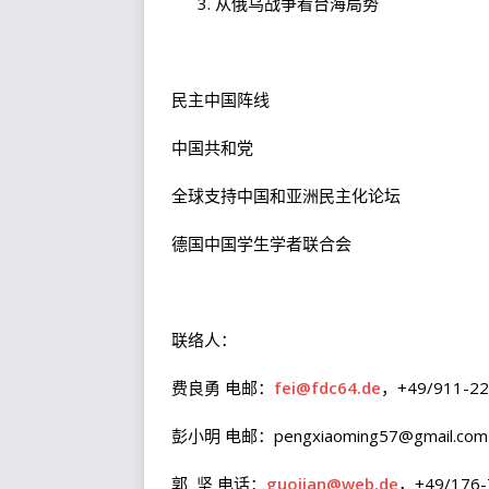
从俄乌战争看台海局势
民主中国阵线
中国共和党
全球支持中国和亚洲民主化论坛
德国中国学生学者联合会
联络人：
费良勇 电邮：
fei@fdc64.de
，+49/911-22
彭小明 电邮：pengxiaoming57@gmail.com
郭 坚 电话：
guojian@web.de
，+49/176-