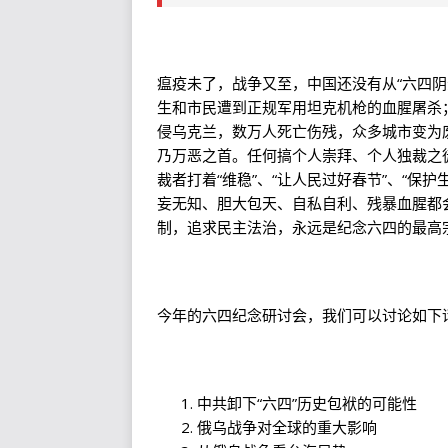
瘟疫未了，战争又至，中国还没有从“六四阴
生和市民遭到正规军用坦克机枪的血腥屠杀
侵乌克兰，数万人死亡伤残，众多城市变为
乃万恶之首。任何搞个人崇拜、个人独裁之
裁者打着“维稳”、“让人民过好春节”、“保
妄无知、胆大包天、自私自利、残暴血腥都
制，追求民主法治，永远是纪念六四的最高
今年的六四纪念研讨会，我们可以讨论如下
中共卸下“六四”历史包袱的可能性
俄乌战争对全球的重大影响