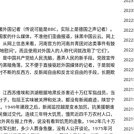
202
202
202
堵外国记者（传说可能是BBC，实际上是德国之声记者）。
202
国家的什么媒体，不准他们歪曲报道，抹黑中国云云。网上
202
。从网上信息来看，河南官方的河南共青团对这类事件有鼓
202
地慰问”。而且使用对外国人的人称代词就改用了“它们”。
，是中国共产党给人民洗脑，愚弄人民的新手段。党政宣传
202
的黑暗角落，又不便于直接驱赶外国媒体的记者，于是就唆
202
时不断的反西方、反新闻自由和反言论自由的手段，长期欺
202
202
。江西苏维埃和洪湖根据地肃反杀害近十万红军指战员，当
202
分子，包括王实味被关押和处决，都没有新闻痕迹，陕甘宁
。1949年建政之后，新闻监控越是变本加厉。抗美援朝谁
202
民做过交代。连续三年特大饥荒，饿死近四千万农村人口，
202
数外宾在报上作秀，说没有看到饥荒的迹象。1962年几十万
军扫射，多少人葬身鱼腹，没有人公开谈论。1975年河
202