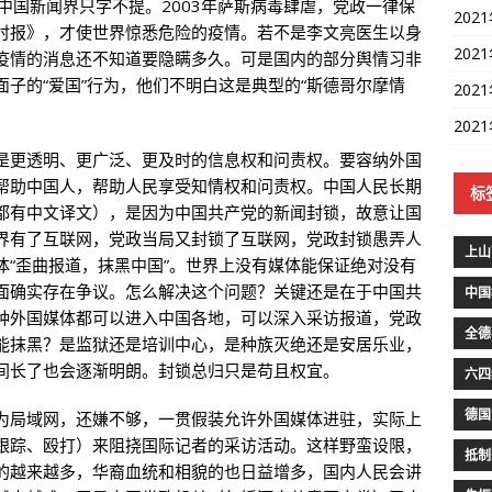
中国新闻界只字不提。2003年萨斯病毒肆虐，党政一律保
202
时报》，才使世界惊悉危险的疫情。若不是李文亮医生以身
202
疫情的消息还不知道要隐瞒多久。可是国内的部分舆情习非
子的“爱国”行为，他们不明白这是典型的“斯德哥尔摩情
202
202
是更透明、更广泛、更及时的信息权和问责权。要容纳外国
帮助中国人，帮助人民享受知情权和问责权。中国人民长期
标
都有中文译文），是因为中国共产党的新闻封锁，故意让国
界有了互联网，党政当局又封锁了互联网，党政封锁愚弄人
上山
体“歪曲报道，抹黑中国”。世界上没有媒体能保证绝对没有
面确实存在争议。怎么解决这个问题？关键还是在于中国共
中国
种外国媒体都可以进入中国各地，可以深入采访报道，党政
全德
能抹黑？是监狱还是培训中心，是种族灭绝还是安居乐业，
间长了也会逐渐明朗。封锁总归只是苟且权宜。
六四
德国
为局域网，还嫌不够，一贯假装允许外国媒体进驻，实际上
跟踪、殴打）来阻挠国际记者的采访活动。这样野蛮设限，
抵制
的越来越多，华裔血统和相貌的也日益增多，国内人民会讲