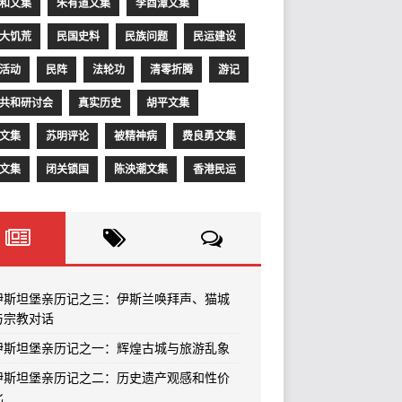
和文集
朱有道文集
李酉潭文集
大饥荒
民国史料
民族问题
民运建设
活动
民阵
法轮功
清零折腾
游记
共和研讨会
真实历史
胡平文集
文集
苏明评论
被精神病
费良勇文集
文集
闭关锁国
陈泱潮文集
香港民运
伊斯坦堡亲历记之三：伊斯兰唤拜声、猫城
与宗教对话
伊斯坦堡亲历记之一：辉煌古城与旅游乱象
伊斯坦堡亲历记之二：历史遗产观感和性价
比