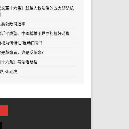
《文革十六条》践踏人权法治的五大斩杀机
制
人类公敌习近平
習近平成聖、中國稱雄于世界的極好時機
极权为何惧怕“反动口号”？
谁是革命者，谁是反革命？
《十六条》与法治断裂
痛打死老虎