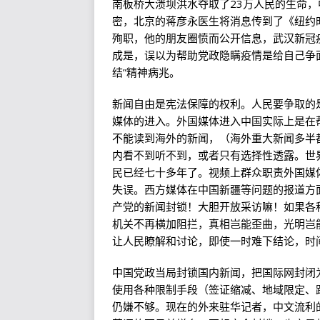
南板桥大溃坝洪水夺取了23万人民的生命，
密，北京的蒋彦永医生将消息传到了《纽约
殉职，他的朋友圈愤而公开信息，武汉新冠
成是，误以为帮助党政隐瞒疫情是给自己争面
结”精神病兆。
新闻自由是宪法保障的权利。人民要争取的
媒体的进入。外国媒体进入中国实际上是在
不能读到海外的新闻，（海外重大新闻多半
内看不到听不到，或者只有选择性透露。世
民已经七十多年了。视频上群众职责外国媒
失误。西方媒体在中国新疆等问题的报道方
产党的新闻封锁！大胆开放采访嘛！如果各
机关不再横加阻拦，真相岂能歪曲，光明岂
让人民瞭解和讨论，即使一时难下结论，时
中国党政当局封锁国内新闻，把国际网封闭
使用各种限制手段（签证缩减、地域限定、
仍嫌不够。现在的外来驻华记者，中文流利