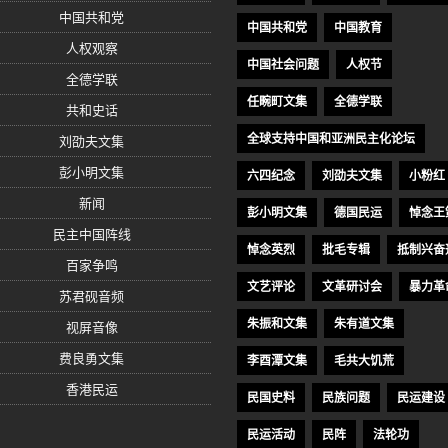
中国共和党
中国共和党
中国教育
人权观察
中国社会问题
人权节
全德学联
任畹町文集
全德学联
共和史话
全球支持中国和亚洲民主化论坛
刘劭夫文集
彭小明文集
六四纪念
刘劭夫文集
小粉红
新闻
彭小明文集
德国民运
悼念王
民主中国阵线
悼念英烈
批毛专辑
抵制兴奋
百家争鸣
文艺评论
文革研讨会
暴力革
苏君砚音频
朱振和文集
朱有道文集
视屏音像
费良勇文集
李酉潭文集
毛共大饥荒
香港民运
民国史料
民族问题
民运建设
民运活动
民阵
法轮功