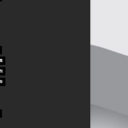
策
剂
命