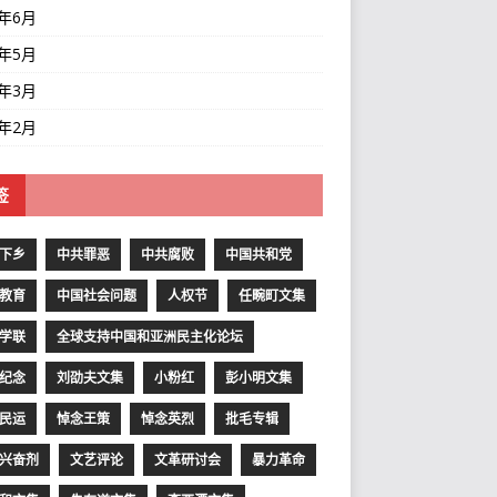
1年6月
1年5月
1年3月
1年2月
签
下乡
中共罪恶
中共腐败
中国共和党
教育
中国社会问题
人权节
任畹町文集
学联
全球支持中国和亚洲民主化论坛
纪念
刘劭夫文集
小粉红
彭小明文集
民运
悼念王策
悼念英烈
批毛专辑
兴奋剂
文艺评论
文革研讨会
暴力革命