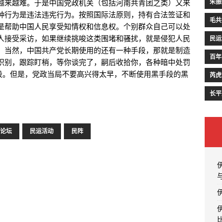
朱振
越来越难。于是中国党政机关（包括河南共青团之类）又来
种行为是违法违宪行为。按照国际法原则，持有合法签证和
毛共
是帮助中国人民享受知情权和信息权。个别群众自己可以处
人接受采访，如果继续挑唆这类围堵和骚扰，就是侵犯人民
民运
。当然，中国共产党长期使用的还有一种手段，那就是制造
百年
识别，跟踪盯梢，等你谈完了，嗣后收拾你，各种暗中处罚
手段。但是，党政当局不要高兴得太早，不断使用黑手段的黑
芮虎
长平
论坛
民运活动
民阵