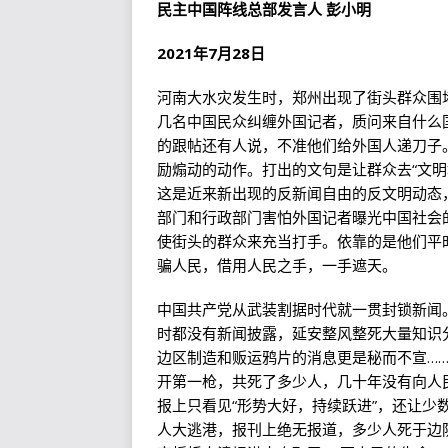
民主中国阵线总部发言人 彭小明
2021年7月28日
河南大水灾发生时，郑州出现了街头群众围
几名中国民众纠缠外国记者，质问来自什么
的跟帖还有人说，不准他们给外国人递刀子
励煽动的动作。打出的文句是让群众去“文明
这是近来新出现的反新闻自由的反文明动态
部门和行政部门害怕外国记者曝光中国社会
使街头的群众来充当打手。依靠的是他们平
骗人民，借用人民之手，一手遮天。
中国共产党从武装割据时代就一贯封锁新闻
时都没有新闻披露，延安整风整死大量知识
边区制造和贩运鸦片的消息更是秘而不宣……
开第一枪，共死了多少人，几十年没有向人
报上只看见“形势大好，持续跃进”，还让少
人大逃港，报刊上绝无报道，多少人死于边防